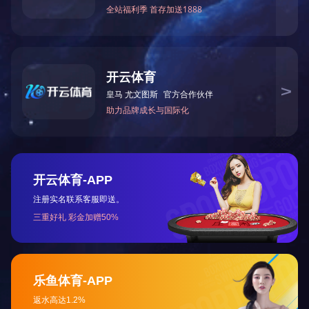
微信公众平台
关注飞翔
Copyright(c)2015-2024 苏州飞翔新材料研究院有限公司版权所有
简体中文
English
华体会·体育-华体会(中国)