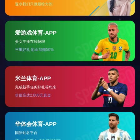
集团总览
董事长寄语
发展历程
集团文化
集团产业
资质荣誉
精英招聘
人才发展
工作机会
常见问题
可持续发展
管理与体系
员工与社会
值得信赖的合作伙伴关系
创新之道
技术创新
协同创新
华体会·体育
华体会·体育
行业新闻
媒体报道
联系我们