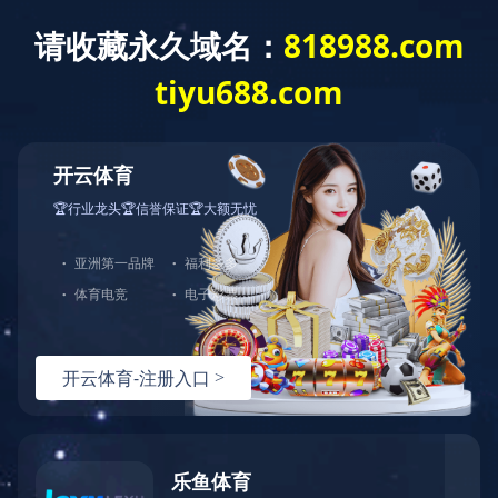
华体会·体育
集团总览
Group Overview
董事长寄语
发展历程
集团文化
集团产业