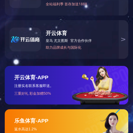
业行列，荣列民营企业500强。
同时，在 “转型升级、创新发展”长期战略目标的指引下，集团通
过实施“人才规划、内部创新、外部拓展”等一系列战略步骤，发挥在项
目选择和经营管理上的优势，积极参与战略投资。逐渐拓展业务华体会·
体育-华体会(中国) ，转型升级成为了集化工、农业、教育、医疗为一体
的多元化集团公司。
集团母公司为江苏飞翔化工股份有限公司，总部设在苏州工业园
区，目前旗下拥有十多家核心子公司。
在
化工华体会·体育-华体会(中国)
，集团专注于节能、环保、健康
用化学品的研发、制造、销售以及上下游产业链的整合，目前拥有三大
板块：目前拥有三大板块：水工业材料、基础化工及新材料，分布于张
家港飞翔化工集中区、江苏扬子江化工园(张家港保税区)以及大连长兴
岛经济区，以世界级的生产制造能力给予业务板块以强有力的支持。同
时，集团始终关注科技研发的投入，在过去的10余年间，集团已经建成
多个科技创新平台包括国家博士后科研工作站、江苏省级工程技术研究
中心以及苏州飞翔新材料研究院，与国内知名大学、研发机构和国际客
户建立了多个科技研发合作项目，保障企业长期可持续发展。
在
农业华体会·体育-华体会(中国)
，2011年，集团在母公司所在地
江苏省张家港市凤凰镇，投资2.3亿元，占地2512亩，建立张家港市飞翔
现代农业园，打造成为集粮食蔬菜瓜果种植、观赏苗木培育、家禽/畜